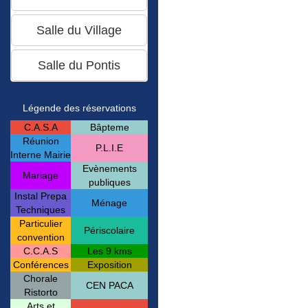
Légende des réservations
C.A.S.A
Bâpteme
Réunion
P.L.I.E
Interne Mairie
Evènements
Mariage
publiques
Instal Prepa
Ménage
Techniques
Particulier
Périscolaire
convention
C.C.A.S
Les 9 kms
Conférences
Exposition
Chorale
CEN PACA
Ristorto
Arts et