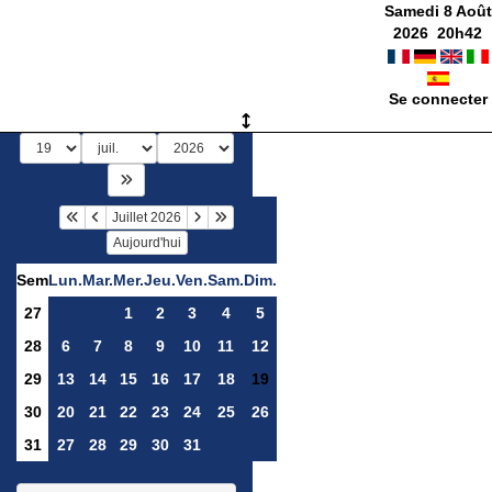
Samedi 8 Août
2026
20
h
42
Se connecter
Juillet 2026
Aujourd'hui
Sem
Lun.
Mar.
Mer.
Jeu.
Ven.
Sam.
Dim.
27
1
2
3
4
5
28
6
7
8
9
10
11
12
29
13
14
15
16
17
18
19
30
20
21
22
23
24
25
26
31
27
28
29
30
31