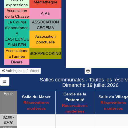
Médiathèque
expressions
Association
A.P.E
de la Chasse
La Courge
ASSOCIATION
d'abondance
CEGEMA
A
Association
CASTEUNOU
ponctuelle
SIAN BEN
Associations
SCRAPBOOKING
à l'année
Divers
Voir le jour précédent
Salles communales - Toutes les réserv
Dimanche 19 juillet 2026
Heure
Cercle de la
Salle du Maset
Salle du Villag
Fraternité
Réservations
Réservations
Réservations
modérées
modérées
modérées
02:00 -
02:30