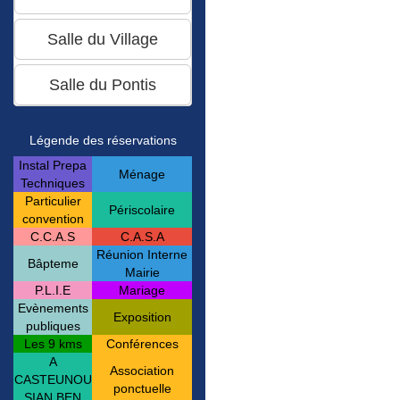
Légende des réservations
Instal Prepa
Ménage
Techniques
Particulier
Périscolaire
convention
C.C.A.S
C.A.S.A
Réunion Interne
Bâpteme
Mairie
P.L.I.E
Mariage
Evènements
Exposition
publiques
Les 9 kms
Conférences
A
Association
CASTEUNOU
ponctuelle
SIAN BEN