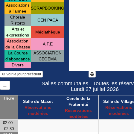
Associations
SCRAPBOOKING
à l'année
Chorale
CEN PACA
Ristorto
Arts et
Médiathèque
expressions
Association
A.P.E
de la Chasse
La Courge
ASSOCIATION
d'abondance
CEGEMA
Divers
Voir le jour précédent
Salles communales - Toutes les réserv
Lundi 27 juillet 2026
Heure
Cercle de la
Salle du Maset
Salle du Villag
Fraternité
Réservations
Réservations
Réservations
modérées
modérées
modérées
02:00 -
02:30