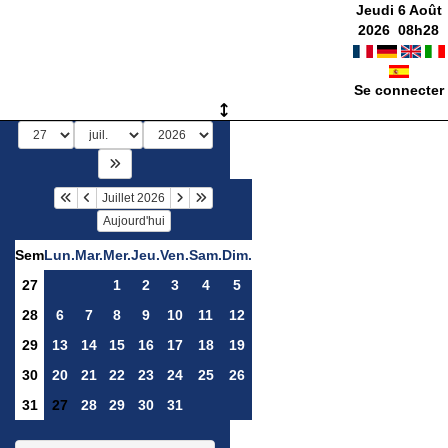
Jeudi 6 Août
2026
08
h
28
Se connecter
Juillet 2026
Aujourd'hui
Sem
Lun.
Mar.
Mer.
Jeu.
Ven.
Sam.
Dim.
27
1
2
3
4
5
28
6
7
8
9
10
11
12
29
13
14
15
16
17
18
19
30
20
21
22
23
24
25
26
31
27
28
29
30
31