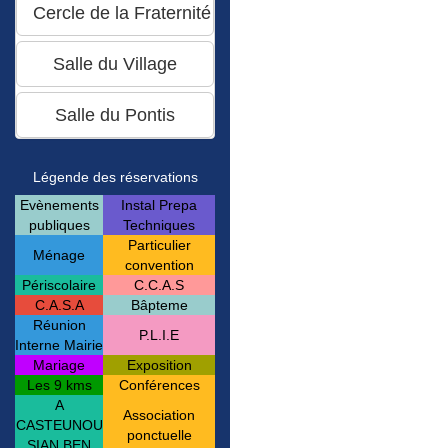
Légende des réservations
Evènements
Instal Prepa
publiques
Techniques
Particulier
Ménage
convention
Périscolaire
C.C.A.S
C.A.S.A
Bâpteme
Réunion
P.L.I.E
Interne Mairie
Mariage
Exposition
Les 9 kms
Conférences
A
Association
CASTEUNOU
ponctuelle
SIAN BEN