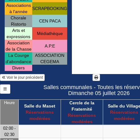
Associations
SCRAPBOOKING
à l'année
Chorale
CEN PACA
Ristorto
Arts et
Médiathèque
expressions
Association
A.P.E
de la Chasse
La Courge
ASSOCIATION
d'abondance
CEGEMA
Divers
Voir le jour précédent
Salles communales - Toutes les réserv
Dimanche 05 juillet 2026
Heure
Cercle de la
Salle du Maset
Salle du Villag
Fraternité
Réservations
Réservations
Réservations
modérées
modérées
modérées
02:00 -
02:30