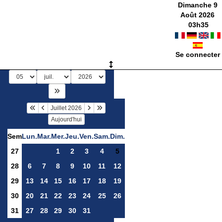
Dimanche 9
Août 2026
03
h
35
Se connecter
Juillet 2026
Aujourd'hui
Sem
Lun.
Mar.
Mer.
Jeu.
Ven.
Sam.
Dim.
27
1
2
3
4
5
28
6
7
8
9
10
11
12
29
13
14
15
16
17
18
19
30
20
21
22
23
24
25
26
31
27
28
29
30
31