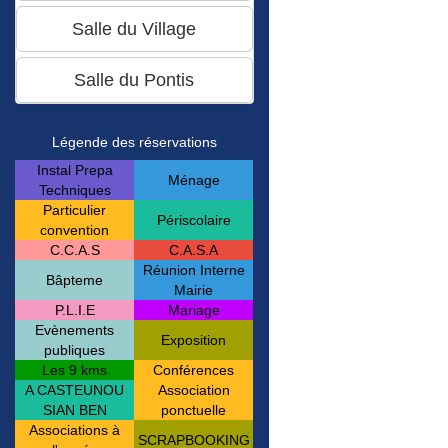
Légende des réservations
Instal Prepa
Ménage
Techniques
Particulier
Périscolaire
convention
C.C.A.S
C.A.S.A
Réunion Interne
Bâpteme
Mairie
P.L.I.E
Mariage
Evènements
Exposition
publiques
Les 9 kms
Conférences
A CASTEUNOU
Association
SIAN BEN
ponctuelle
Associations à
SCRAPBOOKING