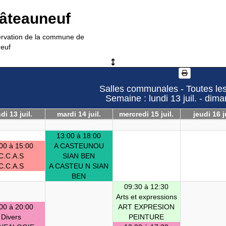
hâteauneuf
servation de la commune de
euf
Salles communales - Toutes les
Semaine : lundi 13 juil. - dima
di 13 juil.
mardi 14 juil.
mercredi 15 juil.
jeudi 16 j
13:00 à 18:00
00 à 15:00
A CASTEUNOU
C.C.A.S
SIAN BEN
C.C.A.S
A CASTEU N SIAN
BEN
09:30 à 12:30
Arts et expressions
00 à 20:00
ART EXPRESION
Divers
PEINTURE