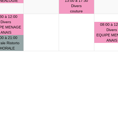
NEALOGIE
13:00 à 17:30
Divers
couture
30 à 12:00
Divers
08:00 à 12
PE MENAGE
Divers
ANAIS
EQUIPE ME
00 à 21:00
ANAIS
ale Ristorto
HORALE