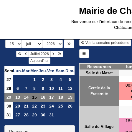
Mairie de C
Bienvenue sur l'interface de ré
Châteaun
Voir la semaine précédente
Juillet 2026
Aujourd'hui
Ressources
lun
Sem
Lun.
Mar.
Mer.
Jeu.
Ven.
Sam.
Dim.
Salle du Maset
27
1
2
3
4
5
08:
Cercle de la
28
6
7
8
9
10
11
12
Fraternité
29
13
14
15
16
17
18
19
30
20
21
22
23
24
25
26
31
27
28
29
30
31
18:
Salle du Village
Domaines :