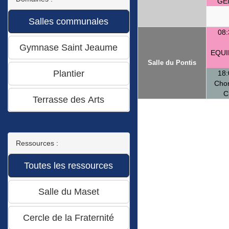
GE
08:
EQUI
Salle du Pontis
18:
Chor
C
Ressources :