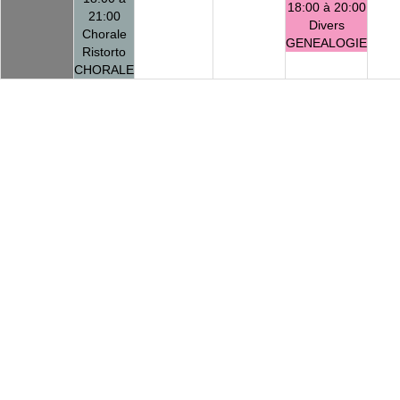
18:00 à 20:00
21:00
Divers
Chorale
GENEALOGIE
Ristorto
CHORALE