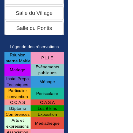
Légende des réservations
Réunion
P.L.I.E
Interne Mairie
Evènements
Mariage
publiques
Instal Prepa
Ménage
Techniques
Particulier
Périscolaire
convention
C.C.A.S
C.A.S.A
Bâpteme
Les 9 kms
Conférences
Exposition
Arts et
Médiathèque
expressions
Association