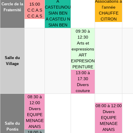
A
Associations à
Cercle de la
15:00
CASTEUNOU
l'année
Fraternité
C.C.A.S
SIAN BEN
CHAUFFE
C.C.A.S
A CASTEU N
CITRON
SIAN BEN
09:30 à
12:30
Arts et
expressions
ART
Salle du
EXPRESION
Village
PEINTURE
13:00 à
17:30
Divers
couture
08:30 à
12:00
08:00 à 12:00
Divers
Divers
EQUIPE
EQUIPE
MENAGE
Salle du
MENAGE
ANAIS
Pontis
ANAIS
18:00 à